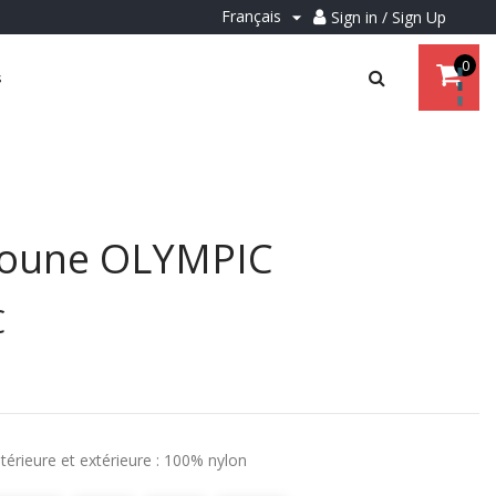
Français
Sign in / Sign Up

0
s
oune OLYMPIC
€
térieure et extérieure : 100% nylon