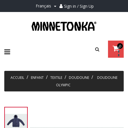
Français
Sign in / Sign Up

0
Basculer
☰
la
navigation
ACCUEIL
ENFANT
TEXTILE
DOUDOUNE
DOUDOUNE
OLYMPIC