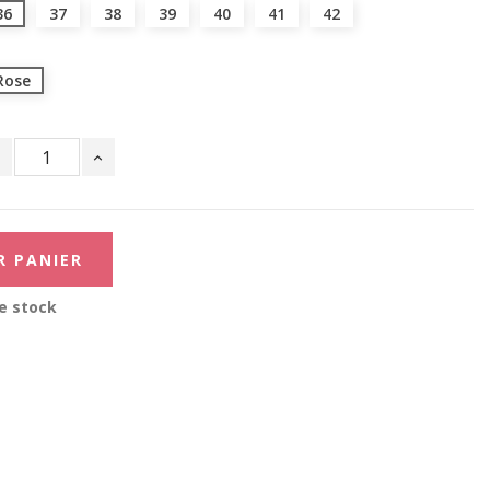
36
37
38
39
40
41
42
Rose
R PANIER
e stock