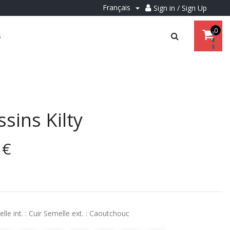
Français
Sign in / Sign Up

0
s
sins Kilty
 €
elle int. : Cuir Semelle ext. : Caoutchouc