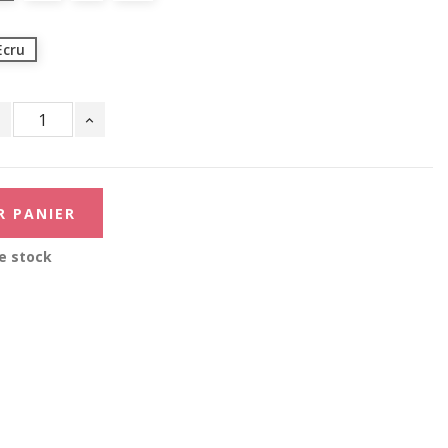
Ecru
R PANIER
e stock