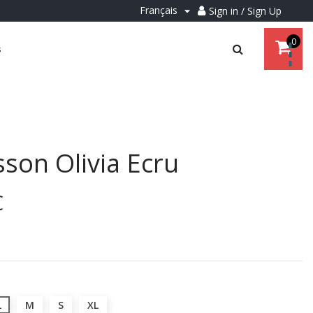
Français
Sign in / Sign Up

0
s
son Olivia Ecru
€
L
M
S
XL