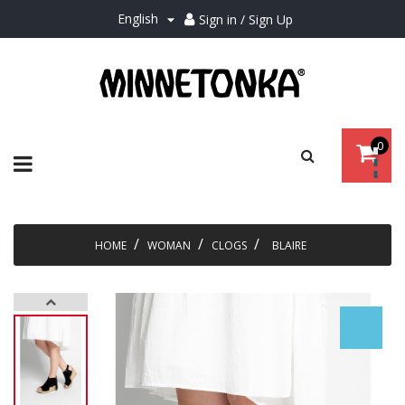
English
Sign in / Sign Up

0
Toggle
☰
navigation
HOME
WOMAN
CLOGS
BLAIRE