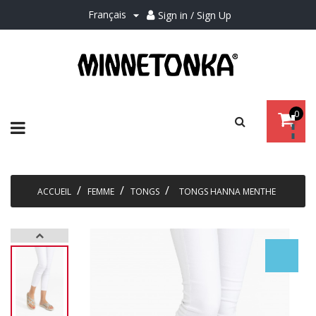
Français
Sign in / Sign Up

0
Basculer
☰
la
navigation
ACCUEIL
FEMME
TONGS
TONGS HANNA MENTHE