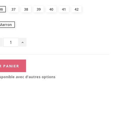
36
37
38
39
40
41
42
Marron
R PANIER
sponible avec d'autres options