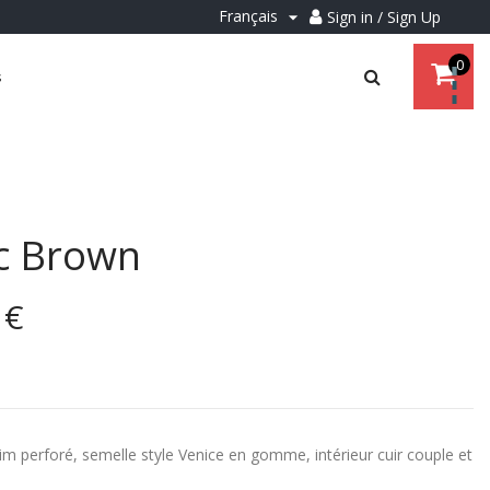
Français
Sign in / Sign Up

0
s
ic Brown
 €
im perforé, semelle style Venice en gomme, intérieur cuir couple et