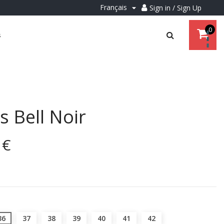
Français
Sign in / Sign Up

0
s
s Bell Noir
 €
36
37
38
39
40
41
42