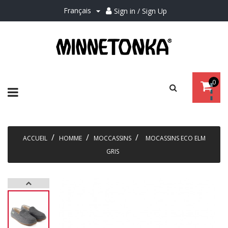
Français
Sign in / Sign Up

0
Basculer
☰
la
navigation
ACCUEIL
HOMME
MOCCASSINS
MOCASSINS ECO ELM
GRIS