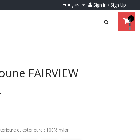
Français
Sign in / Sign Up

0
s
oune FAIRVIEW
€
térieure et extérieure : 100% nylon