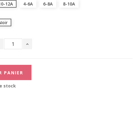
10-12A
4-6A
6-8A
8-10A
Noir
R PANIER
e stock