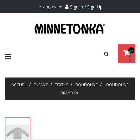
Français
Sign in / Sign Up

0
Basculer
☰
la
navigation
ACCUEIL
ENFANT
TEXTILE
DOUDOUNE
DOUDOUNE
DRAYTON