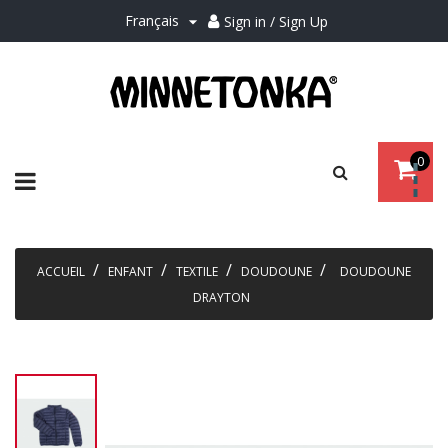
Français
Sign in / Sign Up

0
Basculer
☰
la
navigation
ACCUEIL
ENFANT
TEXTILE
DOUDOUNE
DOUDOUNE
DRAYTON