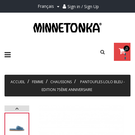
Français
Sign in / Sign Up

0
Basculer
☰
la
navigation
ACCUEIL
FEMME
CHAUSSONS
PANTOUFLES LOLO BLEU -
EDITION 75ÈME ANNIVERSAIRE