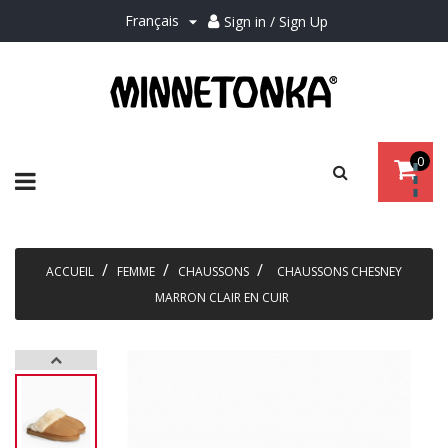
Français
Sign in / Sign Up

0
Basculer
☰
la
navigation
ACCUEIL
FEMME
CHAUSSONS
CHAUSSONS CHESNEY
MARRON CLAIR EN CUIR