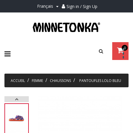
Français
Sign in / Sign Up

0
Basculer
☰
la
navigation
ACCUEIL
FEMME
CHAUSSONS
PANTOUFLES LOLO BLEU