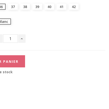
36
37
38
39
40
41
42
Blanc
R PANIER
e stock