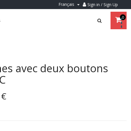
Français
Sign in / Sign Up

0
s
nes avec deux boutons
C
 €