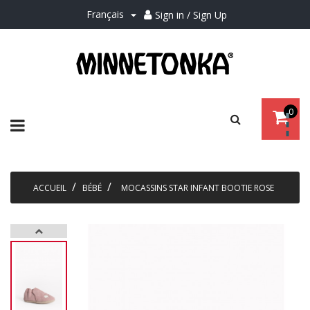
Français
Sign in / Sign Up

0
Basculer
☰
la
navigation
ACCUEIL
BÉBÉ
MOCASSINS STAR INFANT BOOTIE ROSE