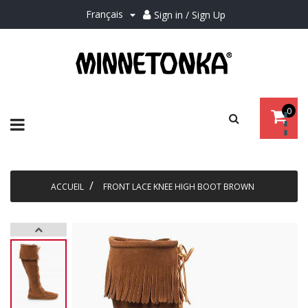
Français
Sign in / Sign Up

0
Basculer
☰
la
navigation
ACCUEIL
FRONT LACE KNEE HIGH BOOT BROWN