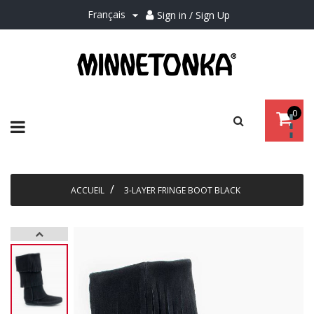
Français
Sign in / Sign Up

0
Basculer
☰
la
navigation
ACCUEIL
3-LAYER FRINGE BOOT BLACK